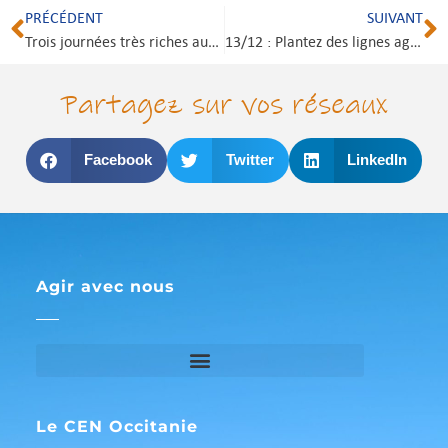
PRÉCÉDENT
SUIVANT
Trois journées très riches autour des invertébrés.
13/12 : Plantez des lignes agroforestières à la ferme les Chlorophy’liens (81)
Partagez sur vos réseaux
Facebook
Twitter
LinkedIn
Agir avec nous
Le CEN Occitanie