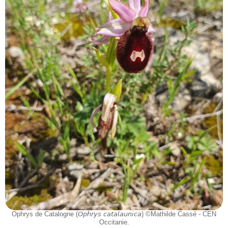
Ophrys de Catalogne (𝘖𝘱𝘩𝘳𝘺𝘴 𝘤𝘢𝘵𝘢𝘭𝘢𝘶𝘯𝘪𝘤𝘢) ©Mathilde Cassé - CEN
Occitanie.