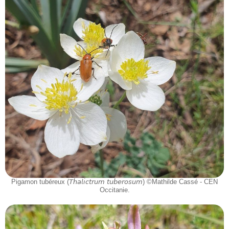
Pigamon tubéreux (𝘛𝘩𝘢𝘭𝘪𝘤𝘵𝘳𝘶𝘮 𝘵𝘶𝘣𝘦𝘳𝘰𝘴𝘶𝘮) ©Mathilde Cassé - CEN
Occitanie.