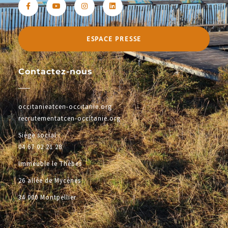
ESPACE PRESSE
Contactez-nous
occitanieatcen-occitanie.org
recrutementatcen-occitanie.org
Siège social :
04 67 02 21 28
Immeuble le Thèbes
26 allée de Mycènes
34 000 Montpellier