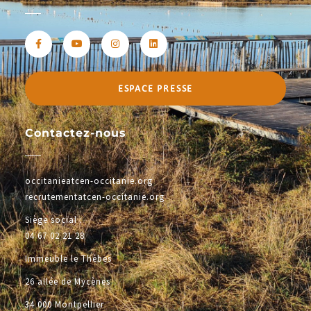
ESPACE PRESSE
Contactez-nous
occitanieatcen-occitanie.org
recrutementatcen-occitanie.org
Siège social :
04 67 02 21 28
Immeuble le Thèbes
26 allée de Mycènes
34 000 Montpellier