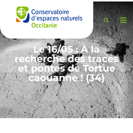
Le 16/05 : À la
recherche des traces
et pontes de Tortue
caouanne ! (34)