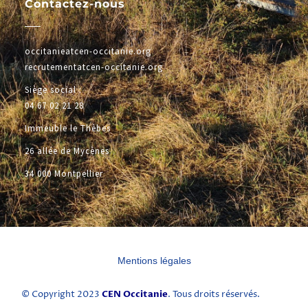
Contactez-nous
occitanieatcen-occitanie.org
recrutementatcen-occitanie.org
Siège social :
04 67 02 21 28
Immeuble le Thèbes
26 allée de Mycènes
34 000 Montpellier
Mentions légales
CEN Occitanie
© Copyright 2023
. Tous droits réservés.