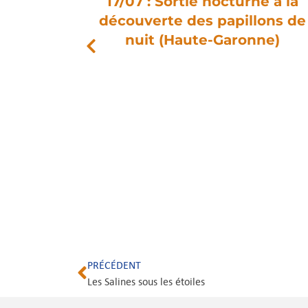
17/07 : Sortie nocturne à la
pez au
découverte des papillons de
ersité
nuit (Haute-Garonne)
iaur
PRÉCÉDENT
Les Salines sous les étoiles