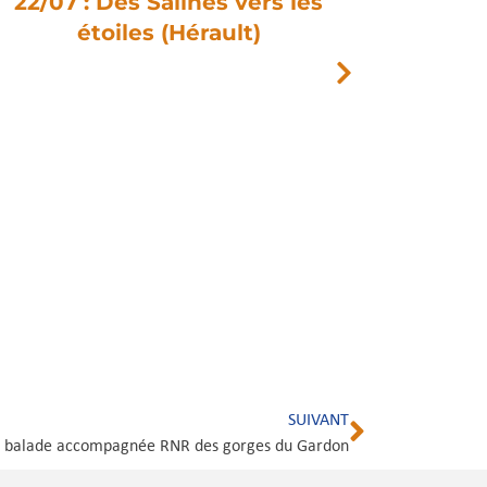
22/07 : Des Salines vers les
étoiles (Hérault)
17
Fouss
SUIVANT
 – balade accompagnée RNR des gorges du Gardon