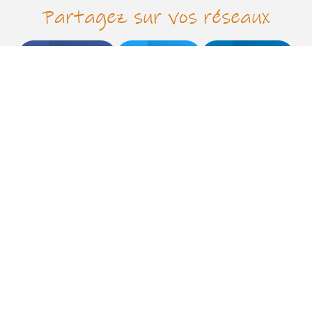
Partagez sur vos réseaux
Facebook
Twitter
LinkedIn
EN Occitanie
Suivez notre activité
issions
naturels protégés par
N
thèque
ESPACE PRESSE
ités