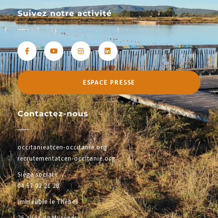
Suivez notre activité
ESPACE PRESSE
Contactez-nous
occitanieatcen-occitanie.org
recrutementatcen-occitanie.org
Siège social :
04 67 02 21 28
Immeuble le Thèbes
26 allée de Mycènes