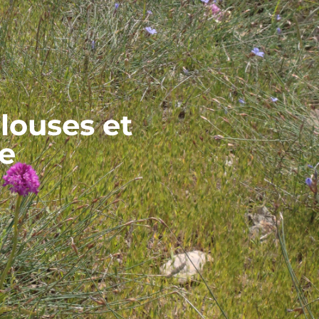
louses et
de