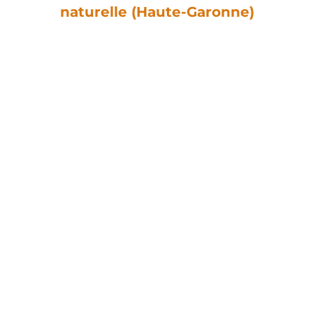
naturelle (Haute-Garonne)
es est disponible !
Balade a
Partagez sur vos réseaux
Facebook
Twitter
LinkedIn
EN Occitanie
Suivez notre activité