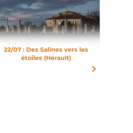
22/07 : Des Salines vers les
étoiles (Hérault)
17
Fouss