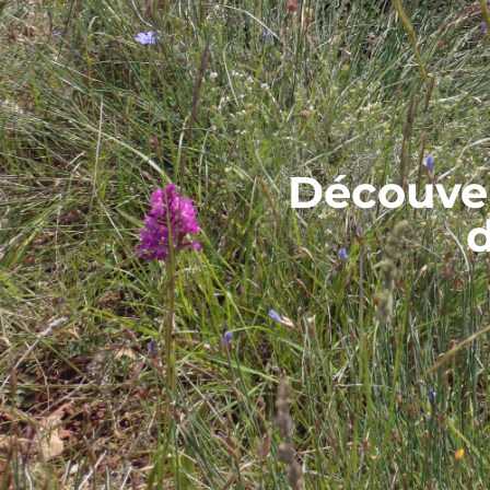
Découver
d