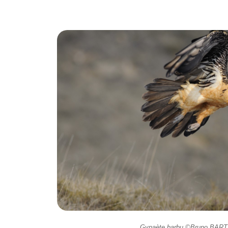
Gypaète barbu ©Bruno BA