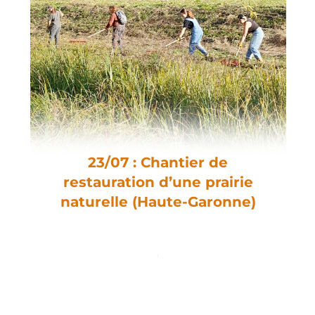
23/07 : Chantier de
restauration d’une prairie
naturelle (Haute-Garonne)
Cardet (30)
22/03 : chantier plantatio