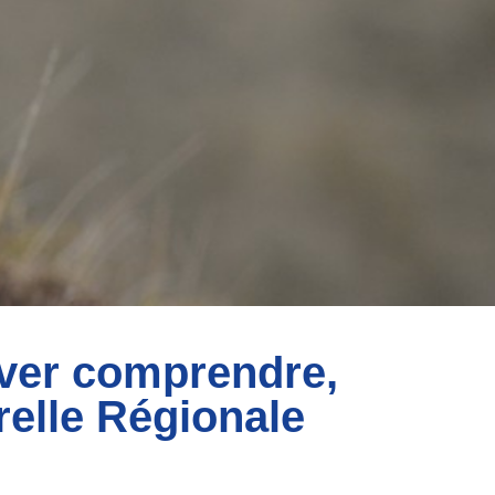
iver comprendre,
relle Régionale