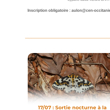
Inscription obligatoire : aulon@cen-occitanie
17/07 : Sortie nocturne à la
pez au