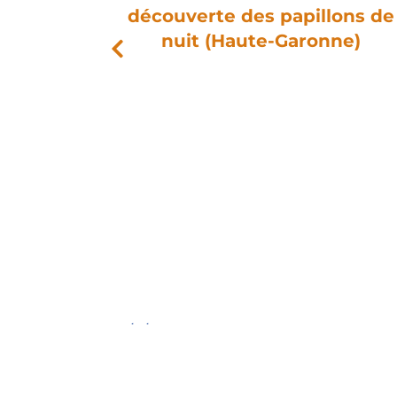
découverte des papillons de
ersité
nuit (Haute-Garonne)
iaur
PRÉCÉDENT
24/02 : Réouverture d’une prairie à la ferme de 