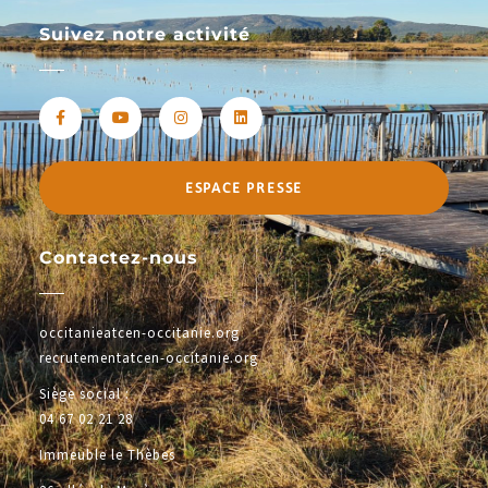
Suivez notre activité
ESPACE PRESSE
Contactez-nous
occitanieatcen-occitanie.org
recrutementatcen-occitanie.org
Siège social :
04 67 02 21 28
Immeuble le Thèbes