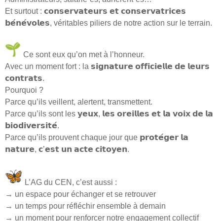
Et surtout : 𝗰𝗼𝗻𝘀𝗲𝗿𝘃𝗮𝘁𝗲𝘂𝗿𝘀 𝗲𝘁 𝗰𝗼𝗻𝘀𝗲𝗿𝘃𝗮𝘁𝗿𝗶𝗰𝗲𝘀
𝗯𝗲́𝗻𝗲́𝘃𝗼𝗹𝗲𝘀, véritables piliers de notre action sur le terrain.
Ce sont eux qu’on met à l’honneur.
Avec un moment fort : la 𝘀𝗶𝗴𝗻𝗮𝘁𝘂𝗿𝗲 𝗼𝗳𝗳𝗶𝗰𝗶𝗲𝗹𝗹𝗲 𝗱𝗲 𝗹𝗲𝘂𝗿𝘀
𝗰𝗼𝗻𝘁𝗿𝗮𝘁𝘀.
Pourquoi ?
Parce qu’ils veillent, alertent, transmettent.
Parce qu’ils sont les 𝘆𝗲𝘂𝘅, 𝗹𝗲𝘀 𝗼𝗿𝗲𝗶𝗹𝗹𝗲𝘀 𝗲𝘁 𝗹𝗮 𝘃𝗼𝗶𝘅 𝗱𝗲 𝗹𝗮
𝗯𝗶𝗼𝗱𝗶𝘃𝗲𝗿𝘀𝗶𝘁𝗲́.
Parce qu’ils prouvent chaque jour que 𝗽𝗿𝗼𝘁𝗲́𝗴𝗲𝗿 𝗹𝗮
𝗻𝗮𝘁𝘂𝗿𝗲, 𝗰’𝗲𝘀𝘁 𝘂𝗻 𝗮𝗰𝘁𝗲 𝗰𝗶𝘁𝗼𝘆𝗲𝗻.
L’AG du CEN, c’est aussi :
→ un espace pour échanger et se retrouver
→ un temps pour réfléchir ensemble à demain
→ un moment pour renforcer notre engagement collectif