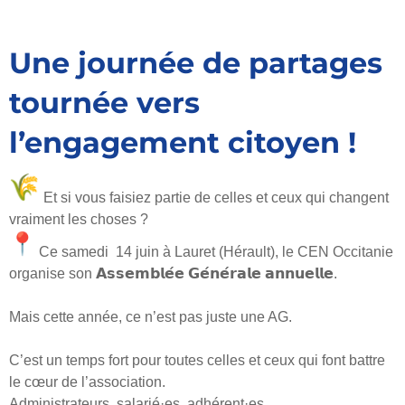
Une journée de partages
tournée vers
l’engagement citoyen !
Et si vous faisiez partie de celles et ceux qui changent
vraiment les choses ?
Ce samedi 14 juin à Lauret (Hérault), le CEN Occitanie
organise son 𝗔𝘀𝘀𝗲𝗺𝗯𝗹𝗲́𝗲 𝗚𝗲́𝗻𝗲́𝗿𝗮𝗹𝗲 𝗮𝗻𝗻𝘂𝗲𝗹𝗹𝗲.
Mais cette année, ce n’est pas juste une AG.
C’est un temps fort pour toutes celles et ceux qui font battre
le cœur de l’association.
Administrateurs, salarié·es, adhérent·es…