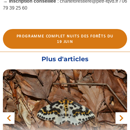
→ Inscription conseillée
: charteforestiere@petr-fqvd.fr / 06
79 39 25 60
PROGRAMME COMPLET NUITS DES FORÊTS DU
19 JUIN
Plus d'articles