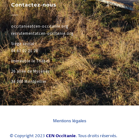
Contactez-nous
occitanieatcen-occitanie.org
recrutementatcen-occitanie.org
Siège social :
04 67 02 21 28
Immeuble le Thèbes
26 allée de Mycènes
34 000 Montpellier
Mentions légales
CEN Occitanie
© Copyright 2023
. Tous droits réservés.