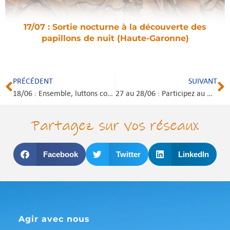
17/07 : Sortie nocturne à la découverte des
papillons de nuit (Haute-Garonne)
PRÉCÉDENT
SUIVANT
18/06 : Ensemble, luttons contre les espèces exotiques envahissantes (Hérault)
27 au 28/06 : Participez au marathon de la biodiversité de Saint-Just-sur-Viaur (Aveyron)
Partagez sur vos réseaux
Facebook
Twitter
LinkedIn
Agir avec nous