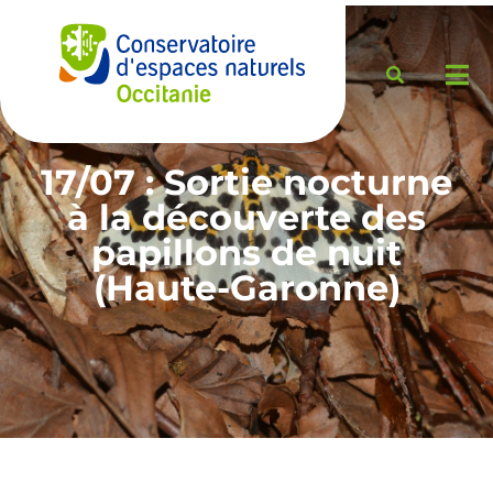
17/07 : Sortie nocturne
à la découverte des
papillons de nuit
(Haute-Garonne)