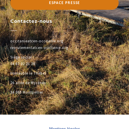
ESPACE PRESSE
Contactez-nous
occitanieatcen-occitanie.org
recrutementatcen-occitanie.org
Siège social :
04 67 02 21 28
Immeuble le Thèbes
26 allée de Mycènes
34 000 Montpellier
Mentions légales