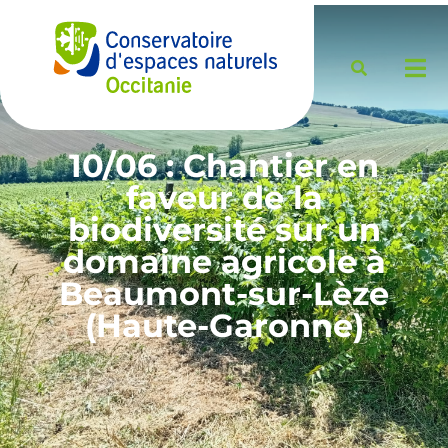
10/06 : Chantier en
faveur de la
biodiversité sur un
domaine agricole à
Beaumont-sur-Lèze
(Haute-Garonne)