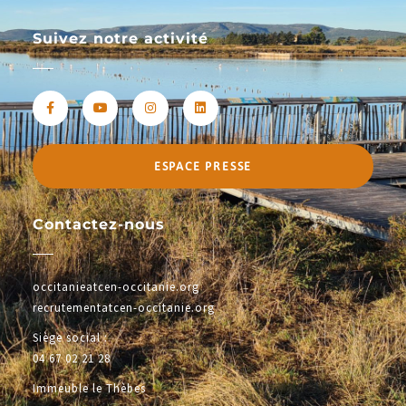
Suivez notre activité
ESPACE PRESSE
Contactez-nous
occitanieatcen-occitanie.org
recrutementatcen-occitanie.org
Siège social :
04 67 02 21 28
Immeuble le Thèbes