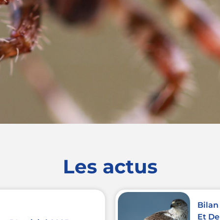
Les actus
Bilan
Et De