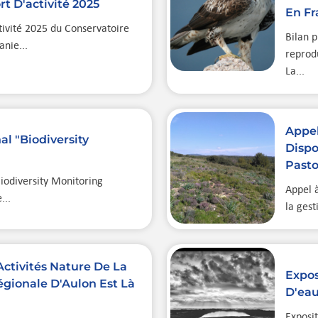
t D'activité 2025
En Fr
tivité 2025 du Conservatoire
Bilan p
anie...
reprodu
La...
Appel
al "Biodiversity
Dispo
Pasto
Biodiversity Monitoring
Appel à
...
la gest
ctivités Nature De La
Expos
égionale D'Aulon Est Là
D'eau
Exposi