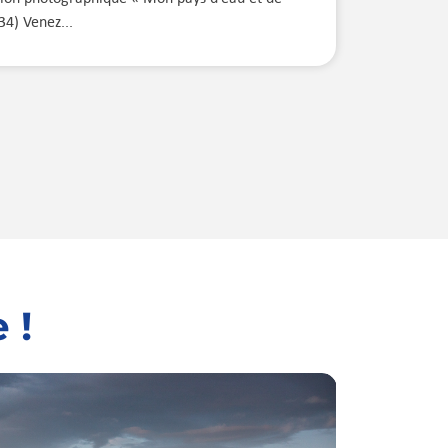
(34) Venez...
 !